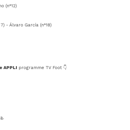
no (n°12)
7) - Álvaro García (n°18)
e APPLI
programme TV Foot 👇
ga
.