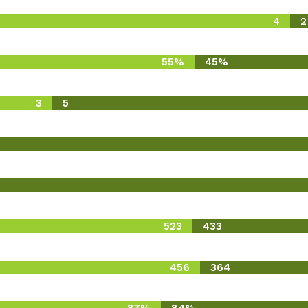
4
2
55%
45%
3
5
523
433
456
364