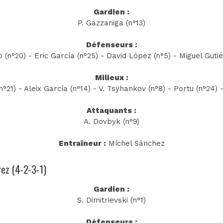
Gardien :
P. Gazzaniga (n°13)
Défenseurs :
 (n°20) - Eric García (n°25) - David López (n°5) - Miguel Gutié
Milieux :
n°21) - Aleix García (n°14) - V. Tsyhankov (n°8) - Portu (n°24) -
Attaquants :
A. Dovbyk (n°9)
Entraîneur :
Míchel Sánchez
rez (4-2-3-1)
Gardien :
S. Dimitrievski (n°1)
Défenseurs :