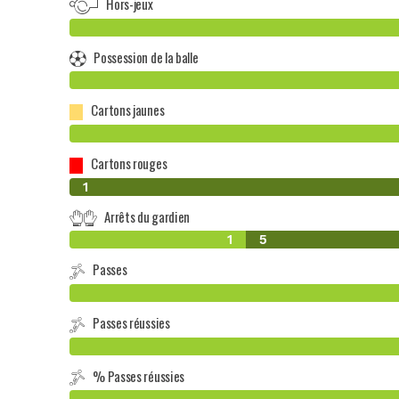
Hors-jeux
Possession de la balle
Cartons jaunes
Cartons rouges
0
1
Arrêts du gardien
1
5
Passes
Passes réussies
% Passes réussies