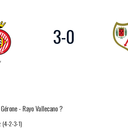
3
-
0
v
h Gérone - Rayo Vallecano ?
z (4-2-3-1)