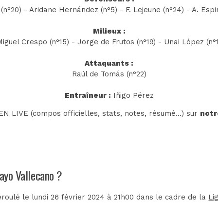
u (n°20) - Aridane Hernández (n°5) - F. Lejeune (n°24) - A. Espi
Milieux :
Miguel Crespo (n°15) - Jorge de Frutos (n°19) - Unai López (n°1
Attaquants :
Raúl de Tomás (n°22)
Entraîneur :
Iñigo Pérez
N LIVE (compos officielles, stats, notes, résumé...) sur
notr
Rayo Vallecano ?
oulé le lundi 26 février 2024 à 21h00 dans le cadre de la
Li