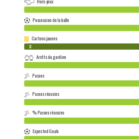
Hors-jeux
Possession de la balle
Cartons jaunes
0
2
Arrêts du gardien
Passes
Passes réussies
% Passes réussies
Expected Goals