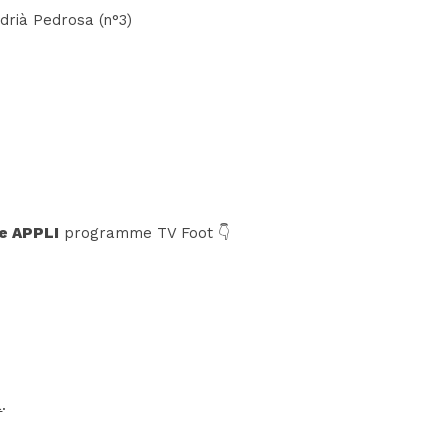
Adrià Pedrosa (n°3)
e APPLI
programme TV Foot 👇
a
.