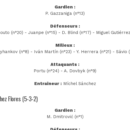
Gardien :
P. Gazzaniga (n°13)
Défenseurs :
outo (n°20) - Juanpe (n°15) - D. Blind (n°17) - Miguel Gutiérrez
Milieux :
syhankov (n°8) - Iván Martín (n°23) - Y. Herrera (n°21) - Sávio (
Attaquants :
Portu (n°24) - A. Dovbyk (n°9)
Entraîneur :
Míchel Sánchez
chez Flores (5-3-2)
Gardien :
M. Dmitrović (n°1)
Défenseurs :