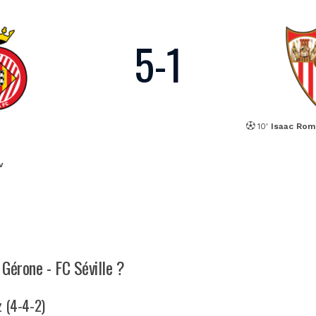
5
-
1
10'
Isaac Rom
v
 Gérone - FC Séville ?
z (4-4-2)