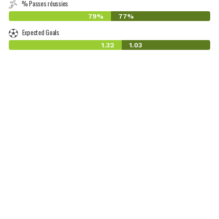
% Passes réussies
79%
77%
Expected Goals
1.32
1.03