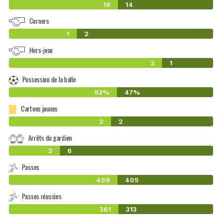
16
14
Corners
1
2
Hors-jeux
3
1
Possession de la balle
53%
47%
Cartons jaunes
2
2
Arrêts du gardien
2
6
Passes
459
405
Passes réussies
361
313