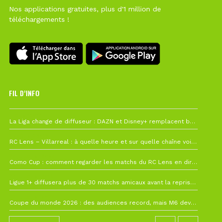
Nos applications gratuites, plus d'1 million de
téléchargements !
FIL D’INFO
Hier à 10h12
La Liga change de diffuseur : DAZN et Disney+ remplacent beIN Sports !
1 août à 09h19
RC Lens – Villarreal : à quelle heure et sur quelle chaîne voir la finale de la Como Cup ?
27 juillet à 19h57
Como Cup : comment regarder les matchs du RC Lens en direct ?
22 juillet à 19h16
Ligue 1+ diffusera plus de 30 matchs amicaux avant la reprise de la Ligue 1
22 juillet à 15h22
Coupe du monde 2026 : des audiences record, mais M6 devrait perdre très gros !