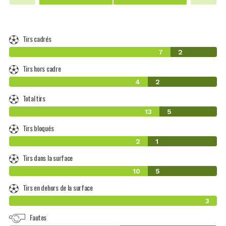
Tirs cadrés
7
2
Tirs hors cadre
4
2
Total tirs
13
5
Tirs bloqués
2
1
Tirs dans la surface
10
5
Tirs en dehors de la surface
3
Fautes