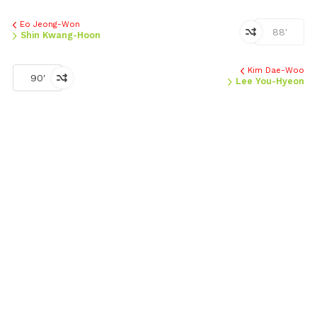
Eo Jeong-Won
88'
Shin Kwang-Hoon
Kim Dae-Woo
90'
Lee You-Hyeon