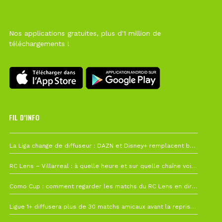
Nos applications gratuites, plus d'1 million de
téléchargements !
FIL D’INFO
Hier à 10h12
La Liga change de diffuseur : DAZN et Disney+ remplacent beIN Sports !
1 août à 09h19
RC Lens – Villarreal : à quelle heure et sur quelle chaîne voir la finale de la Como Cup ?
27 juillet à 19h57
Como Cup : comment regarder les matchs du RC Lens en direct ?
22 juillet à 19h16
Ligue 1+ diffusera plus de 30 matchs amicaux avant la reprise de la Ligue 1
22 juillet à 15h22