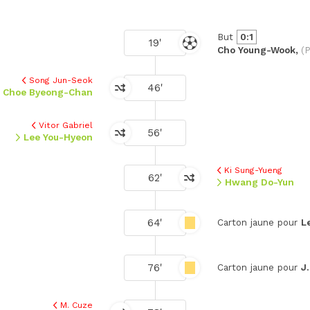
But
0:1
19'
Cho Young-Wook,
(
Song Jun-Seok
46'
Choe Byeong-Chan
Vitor Gabriel
56'
Lee You-Hyeon
Ki Sung-Yueng
62'
Hwang Do-Yun
64'
Carton jaune pour
L
76'
Carton jaune pour
J
M. Cuze