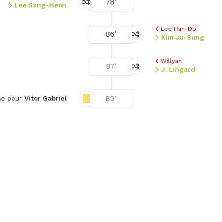
78'
Lee Sang-Heon
Lee Han-Do
86'
Kim Ju-Sung
Willyan
87'
J. Lingard
89'
ne pour
Vitor Gabriel