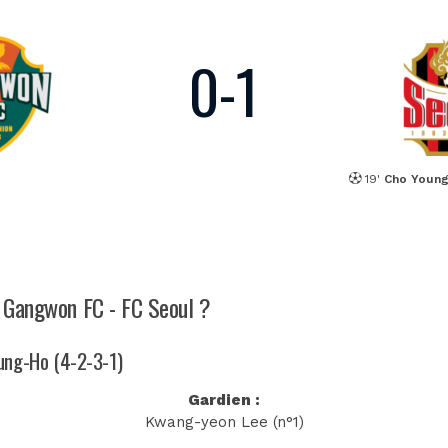
0
-
1
19'
Cho Youn
ch Gangwon FC - FC Seoul ?
yung-Ho (4-2-3-1)
Gardien :
Kwang-yeon Lee (n°1)