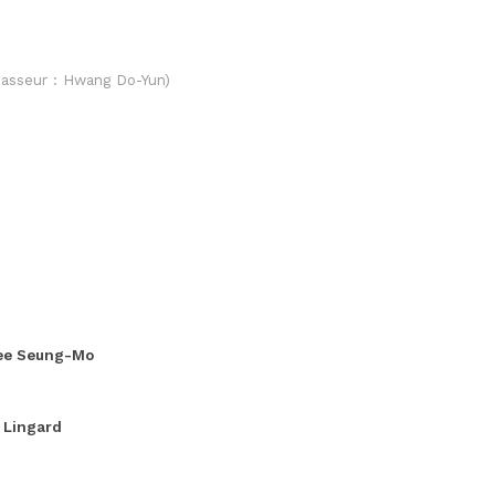
Passeur : Hwang Do-Yun)
ee Seung-Mo
. Lingard