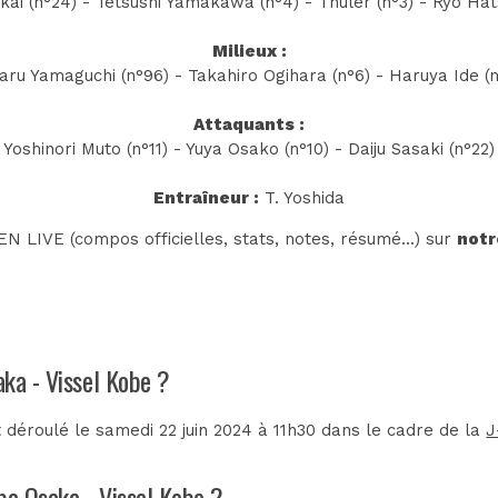
ai (n°24) - Tetsushi Yamakawa (n°4) - Thuler (n°3) - Ryo Hat
Milieux :
aru Yamaguchi (n°96) - Takahiro Ogihara (n°6) - Haruya Ide (n
Attaquants :
Yoshinori Muto (n°11) - Yuya Osako (n°10) - Daiju Sasaki (n°22)
Entraîneur :
T. Yoshida
N LIVE (compos officielles, stats, notes, résumé...) sur
notr
aka - Vissel Kobe ?
déroulé le samedi 22 juin 2024 à 11h30 dans le cadre de la
J
ba Osaka - Vissel Kobe ?