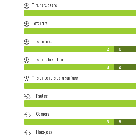
Tirs hors cadre
Total tirs
Tirs bloqués
2
6
Tirs dans la surface
3
9
Tirs en dehors de la surface
Fautes
Corners
3
9
Hors-jeux