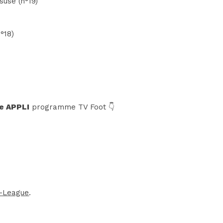
suse (n°19)
°18)
e APPLI
programme TV Foot 👇
-League
.