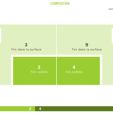
COMPOSITION
3
9
Tirs dans la surface
Tirs dans la surface
3
4
Tirs cadrés
Tirs cadrés
3
4