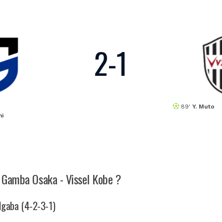
2
-
1
89'
Y. Muto
hi
ch Gamba Osaka - Vissel Kobe ?
Algaba (4-2-3-1)