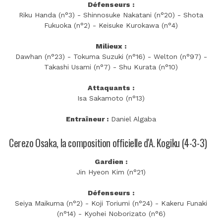
Défenseurs :
Riku Handa (n°3) - Shinnosuke Nakatani (n°20) - Shota
Fukuoka (n°2) - Keisuke Kurokawa (n°4)
Milieux :
Dawhan (n°23) - Tokuma Suzuki (n°16) - Welton (n°97) -
Takashi Usami (n°7) - Shu Kurata (n°10)
Attaquants :
Isa Sakamoto (n°13)
Entraîneur :
Daniel Algaba
Cerezo Osaka, la composition officielle d'A. Kogiku (4-3-3)
Gardien :
Jin Hyeon Kim (n°21)
Défenseurs :
Seiya Maikuma (n°2) - Koji Toriumi (n°24) - Kakeru Funaki
(n°14) - Kyohei Noborizato (n°6)