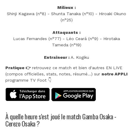
Milieux :
Shinji Kagawa (n°8) - Shunta Tanaka (n°10) - Hiroaki Okuno
(n°25)
Attaquants :
Lucas Fernandes (n°77) - Léo Ceará (n°9) - Hirotaka
Tameda (n°19)
Entraîneur :
A. Kogiku
Pratique 👉
retrouvez ce match et bien d'autres EN LIVE
(compos officielles, stats, notes, résumé...) sur
notre APPLI
programme TV Foot 👇
À quelle heure s'est joué le match Gamba Osaka -
Cerezo Osaka ?