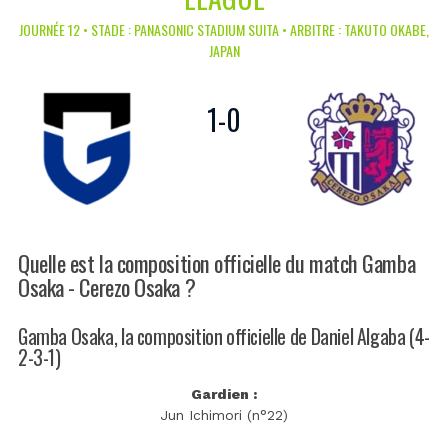
JOURNÉE 12 • STADE : PANASONIC STADIUM SUITA • ARBITRE : TAKUTO OKABE,
JAPAN
1
-
0
Quelle est la composition officielle du match Gamba
Osaka - Cerezo Osaka ?
Gamba Osaka, la composition officielle de Daniel Algaba (4-
2-3-1)
Gardien :
Jun Ichimori (n°22)