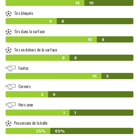
16
10
Tirs bloqués
4
6
Tirs dans la surface
10
4
Tirs en dehors de la surface
6
6
Fautes
15
5
Corners
3
6
Hors-jeux
1
1
Possession de la balle
35%
65%