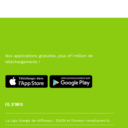
Nos applications gratuites, plus d'1 million de
téléchargements !
FIL D’INFO
6 août à 10h12
La Liga change de diffuseur : DAZN et Disney+ remplacent beIN Sports !