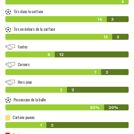
4
Tirs dans la surface
14
3
Tirs en dehors de la surface
13
2
Fautes
8
12
Corners
7
2
Hors-jeux
2
2
Possession de la balle
80%
20%
Cartons jaunes
1
2