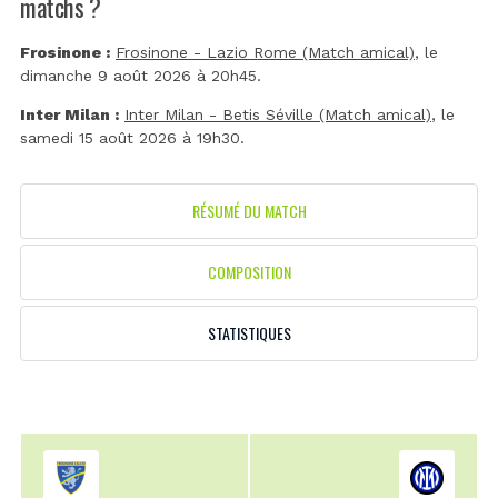
matchs ?
Frosinone :
Frosinone - Lazio Rome (Match amical)
, le
dimanche 9 août 2026 à 20h45.
Inter Milan :
Inter Milan - Betis Séville (Match amical)
, le
samedi 15 août 2026 à 19h30.
RÉSUMÉ DU MATCH
COMPOSITION
STATISTIQUES