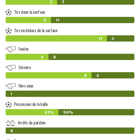
2
3
Tirs dans la surface
6
11
Tirs en dehors de la surface
11
3
Fautes
4
8
Corners
8
4
Hors-jeux
0
1
Possession de la balle
41%
59%
Arrêts du gardien
0
6