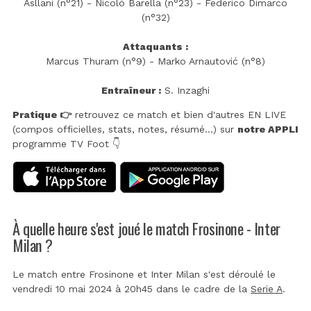
Asllani (n°21) - Nicolò Barella (n°23) - Federico Dimarco
(n°32)
Attaquants :
Marcus Thuram (n°9) - Marko Arnautović (n°8)
Entraîneur :
S. Inzaghi
Pratique 👉
retrouvez ce match et bien d'autres EN LIVE
(compos officielles, stats, notes, résumé...) sur
notre APPLI
programme TV Foot 👇
À quelle heure s'est joué le match Frosinone - Inter
Milan ?
Le match entre Frosinone et Inter Milan s'est déroulé le
vendredi 10 mai 2024 à 20h45 dans le cadre de la
Serie A
.