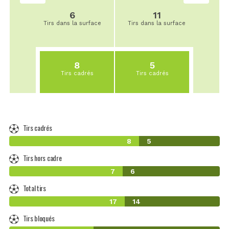
6
11
Tirs dans la surface
Tirs dans la surface
8
5
Tirs cadrés
Tirs cadrés
Tirs cadrés
8
5
Tirs hors cadre
7
6
Total tirs
17
14
Tirs bloqués