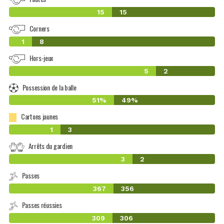
15
15
Corners
1
8
Hors-jeux
5
2
Possession de la balle
51%
49%
Cartons jaunes
1
3
Arrêts du gardien
3
2
Passes
367
356
Passes réussies
309
306