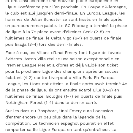
et ont ainsi accroché une nouvelle place européenne en
Ligue Conférence pour l’an prochain. En Coupe d’Allemagne,
le club est allé jusqu’en demi-finale. En Europa League, les
hommes de Julian Schuster se sont hissés en finale après
un parcours remarquable. Le SC Fribourg a terminé la phase
de ligue à la 7e place avant d’éliminer Genk (2-5) en
huitièmes de finale, le Celta Vigo (6-1) en quarts de finale
puis Braga (3-4) lors des demi-finales.
Face à eux, les Villans d’Unai Emery font figure de favoris
évidents. Aston Villa réalise une saison exceptionnelle en
Premier League (4e) et a d’ores et déjà validé son ticket
pour la prochaine Ligue des champions après un succès
éclatant (4-2) contre Liverpool à Villa Park. En Europa
League, les Lions ont atteint la finale après avoir terminé 4e
de la phase de ligue. Ils ont ensuite écarté Lille (0-3) en
huitièmes de finale, Bologne (1-7) en quarts de finale puis
Nottingham Forest (1-4) dans le dernier carré.
Sur les rives du Bosphore, Unai Emery aura l’occasion
d’entrer encore un peu plus dans la légende de la
compétition. Le technicien espagnol pourrait en effet
remporter sa 5e Ligue Europa en tant qu’entraîneur. La