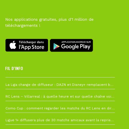
Nos applications gratuites, plus d'1 million de
téléchargements !
FIL D’INFO
Hier à 10h12
La Liga change de diffuseur : DAZN et Disney+ remplacent beIN Sports !
1 août à 09h19
RC Lens – Villarreal : à quelle heure et sur quelle chaîne voir la finale de la Como Cup ?
27 juillet à 19h57
Como Cup : comment regarder les matchs du RC Lens en direct ?
22 juillet à 19h16
Ligue 1+ diffusera plus de 30 matchs amicaux avant la reprise de la Ligue 1
22 juillet à 15h22