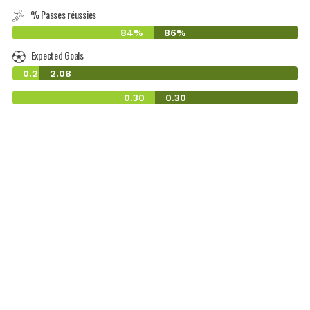
% Passes réussies
84%
86%
Expected Goals
0.22
2.08
0.30
0.30