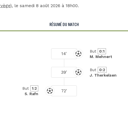
rvège)
, le samedi 8 août 2026 à 18h00.
RÉSUMÉ DU MATCH
But
0:1
14'
M. Mehnert
But
0:2
39'
J. Therkelsen
But
1:2
72'
S. Rafn