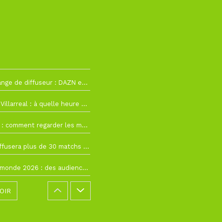
2
La Liga change de diffuseur : DAZN et Disney+ remplacent beIN Sports !
h19
RC Lens – Villarreal : à quelle heure et sur quelle chaîne voir la finale de la Como Cup ?
 19h57
Como Cup : comment regarder les matchs du RC Lens en direct ?
 19h16
Ligue 1+ diffusera plus de 30 matchs amicaux avant la reprise de la Ligue 1
 15h22
Coupe du monde 2026 : des audiences record, mais M6 devrait perdre très gros !
OIR