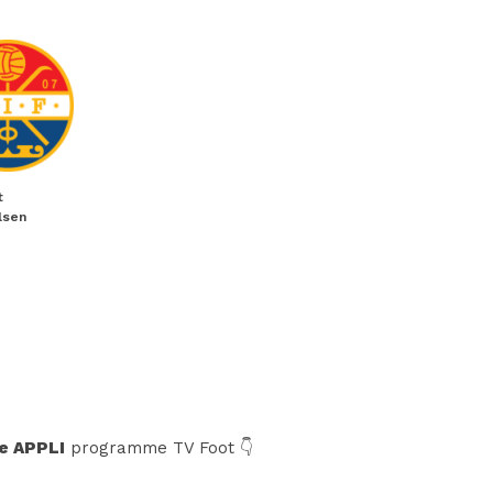
t
lsen
e APPLI
programme TV Foot 👇