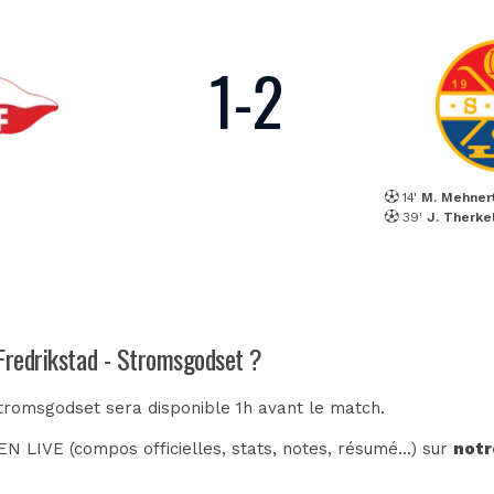
1
-
2
14'
M. Mehner
39'
J. Therke
 Fredrikstad - Stromsgodset ?
Stromsgodset sera disponible 1h avant le match.
N LIVE (compos officielles, stats, notes, résumé...) sur
notr