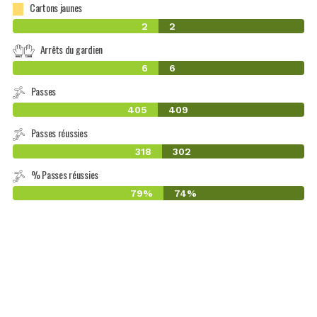
Cartons jaunes
2
2
Arrêts du gardien
6
6
Passes
405
409
Passes réussies
318
302
% Passes réussies
79%
74%