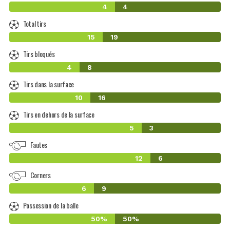
4
4
Total tirs
15
19
Tirs bloqués
4
8
Tirs dans la surface
10
16
Tirs en dehors de la surface
5
3
Fautes
12
6
Corners
6
9
Possession de la balle
50%
50%