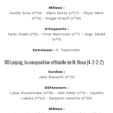
Milieux :
Aurélio Buta (n°24) - Mario Götze (n°27) - Ellyes Skhiri
(n°15) - Ansgar Knauff (n°36)
Attaquants :
Farès Chaïbi (n°8) - Omar Marmoush (n°7) - Hugo Ekitiké
(n°11)
Entraîneur :
D. Toppmöller
RB Leipzig, la composition officielle de M. Rose (4-2-2-2)
Gardien :
Janis Blaswich (n°21)
Défenseurs :
Lukas Klostermann (n°16) - Willi Orbán (n°4) - Castello
Lukeba (n°23) - Benjamin Henrichs (n°39)
Milieux :