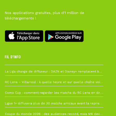
Nos applications gratuites, plus d'1 million de
téléchargements !
FIL D’INFO
Hier à 10h12
La Liga change de diffuseur : DAZN et Disney+ remplacent beIN Sports !
1 août à 09h19
RC Lens – Villarreal : à quelle heure et sur quelle chaîne voir la finale de la Como Cup ?
27 juillet à 19h57
Como Cup : comment regarder les matchs du RC Lens en direct ?
22 juillet à 19h16
Ligue 1+ diffusera plus de 30 matchs amicaux avant la reprise de la Ligue 1
22 juillet à 15h22
Coupe du monde 2026 : des audiences record, mais M6 devrait perdre très gros !