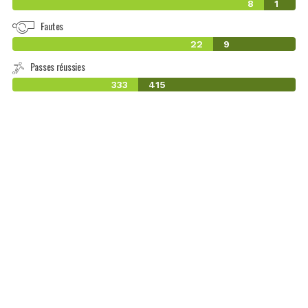
8
1
Fautes
22
9
Passes réussies
333
415