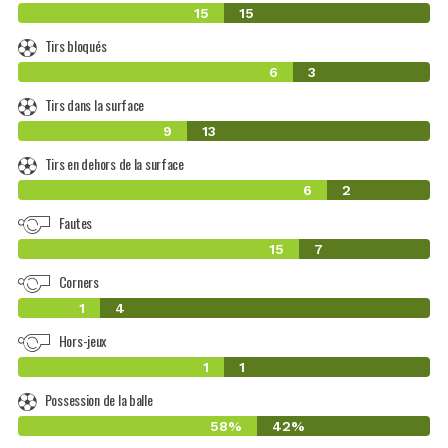
15
15
Tirs bloqués
6
3
Tirs dans la surface
9
13
Tirs en dehors de la surface
6
2
Fautes
15
7
Corners
1
4
Hors-jeux
1
1
Possession de la balle
58%
42%