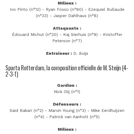
Milieux :
Ivo Pinto (n°12) - Ryan Fosso (n°80) - Ezequiel Bullaude
(n°33) - Jasper Dahlhaus (n°8)
Attaquants :
Édouard Michut (n°20) - Kaj Sierhuis (n°9) - Kristoffer
Peterson (n°7)
Entraîneur :
D. Buijs
Sparta Rotterdam, la composition officielle de M. Steijn (4-
2-3-1)
Gardien :
Nick Olij (n°1)
Défenseurs :
Saïd Bakari (n°2) - Marvin Young (n°3) - Mike Eerdhuijzen
(n°4) - Patrick van Aanholt (n°5)
Milieux :