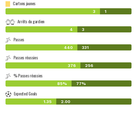
Cartons jaunes
3
1
Arrêts du gardien
4
3
Passes
440
331
Passes réussies
376
256
% Passes réussies
85%
77%
Expected Goals
1.35
2.00