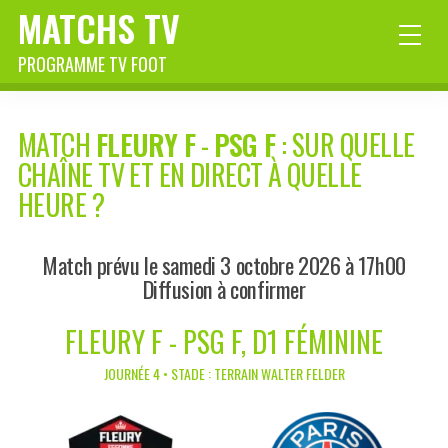
MATCHS TV
PROGRAMME TV FOOT
MATCH
FLEURY F
-
PSG F
: SUR QUELLE
CHAÎNE TV ET EN DIRECT À QUELLE
HEURE ?
Match prévu le samedi 3 octobre 2026 à 17h00
Diffusion à confirmer
FLEURY F - PSG F, D1 FÉMININE
JOURNÉE 4 • STADE : TERRAIN WALTER FELDER