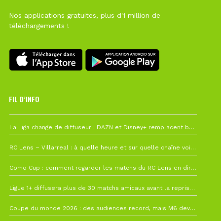
Nos applications gratuites, plus d'1 million de
téléchargements !
FIL D’INFO
6 août à 10h12
La Liga change de diffuseur : DAZN et Disney+ remplacent beIN Sports !
1 août à 09h19
RC Lens – Villarreal : à quelle heure et sur quelle chaîne voir la finale de la Como Cup ?
27 juillet à 19h57
Como Cup : comment regarder les matchs du RC Lens en direct ?
22 juillet à 19h16
Ligue 1+ diffusera plus de 30 matchs amicaux avant la reprise de la Ligue 1
22 juillet à 15h22
Coupe du monde 2026 : des audiences record, mais M6 devrait perdre très gros !