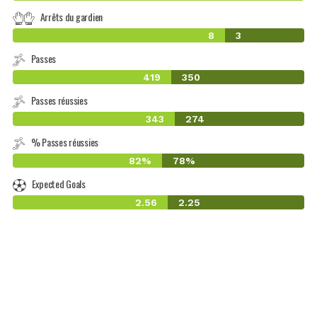
Arrêts du gardien
8
3
Passes
419
350
Passes réussies
343
274
% Passes réussies
82%
78%
Expected Goals
2.56
2.25