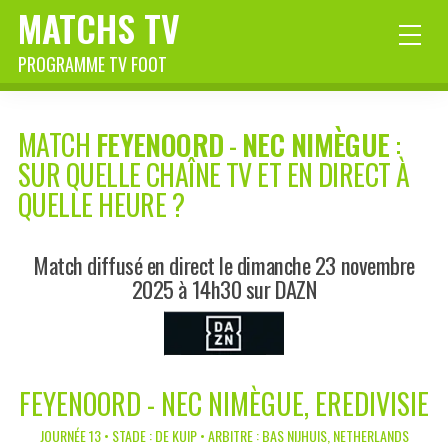
MATCHS TV
PROGRAMME TV FOOT
MATCH
FEYENOORD
-
NEC NIMÈGUE
:
SUR QUELLE CHAÎNE TV ET EN DIRECT À
QUELLE HEURE ?
Match diffusé en direct le dimanche 23 novembre
2025 à 14h30 sur DAZN
FEYENOORD - NEC NIMÈGUE, EREDIVISIE
JOURNÉE 13 • STADE : DE KUIP • ARBITRE : BAS NIJHUIS, NETHERLANDS