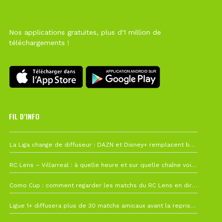
Nos applications gratuites, plus d'1 million de
téléchargements !
FIL D’INFO
6 août à 10h12
La Liga change de diffuseur : DAZN et Disney+ remplacent beIN Sports !
1 août à 09h19
RC Lens – Villarreal : à quelle heure et sur quelle chaîne voir la finale de la Como Cup ?
27 juillet à 19h57
Como Cup : comment regarder les matchs du RC Lens en direct ?
22 juillet à 19h16
Ligue 1+ diffusera plus de 30 matchs amicaux avant la reprise de la Ligue 1
22 juillet à 15h22