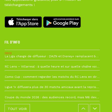
téléchargements !
FIL D’INFO
10h12
La Liga change de diffuseur : DAZN et Disney+ remplacent beIN Sports !
1 août à 09h19
RC Lens – Villarreal : à quelle heure et sur quelle chaîne voir la finale de la Como Cup ?
27 juillet à 19h57
Como Cup : comment regarder les matchs du RC Lens en direct ?
22 juillet à 19h16
Ligue 1+ diffusera plus de 30 matchs amicaux avant la reprise de la Ligue 1
22 juillet à 15h22
Coupe du monde 2026 : des audiences record, mais M6 devrait perdre très gros !
TOUT VOIR