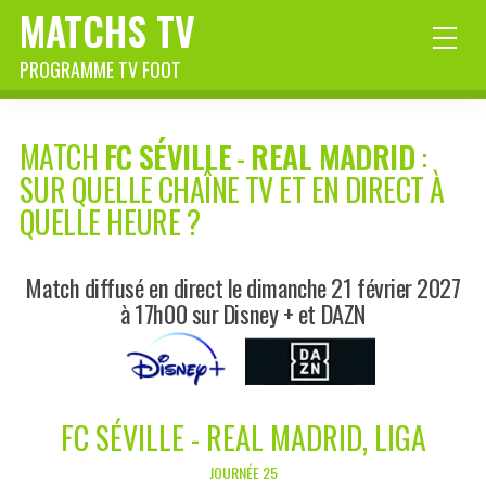
MATCHS TV
PROGRAMME TV FOOT
MATCH
FC SÉVILLE
-
REAL MADRID
:
SUR QUELLE CHAÎNE TV ET EN DIRECT À
QUELLE HEURE ?
Match diffusé en direct le dimanche 21 février 2027
à 17h00 sur Disney + et DAZN
FC SÉVILLE - REAL MADRID, LIGA
JOURNÉE 25