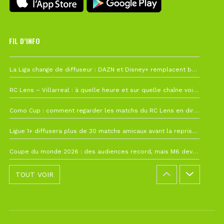
FIL D’INFO
6 août à 10h12
La Liga change de diffuseur : DAZN et Disney+ remplacent beIN Sports !
1 août à 09h19
RC Lens – Villarreal : à quelle heure et sur quelle chaîne voir la finale de la Como Cup ?
27 juillet à 19h57
Como Cup : comment regarder les matchs du RC Lens en direct ?
22 juillet à 19h16
Ligue 1+ diffusera plus de 30 matchs amicaux avant la reprise de la Ligue 1
22 juillet à 15h22
Coupe du monde 2026 : des audiences record, mais M6 devrait perdre très gros !
TOUT VOIR