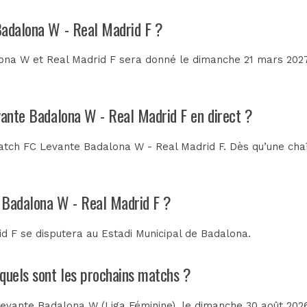
Badalona W - Real Madrid F ?
na W et Real Madrid F sera donné le dimanche 21 mars 2027 
vante Badalona W - Real Madrid F en direct ?
atch FC Levante Badalona W - Real Madrid F. Dès qu’une chaîn
e Badalona W - Real Madrid F ?
d F se disputera au
Estadi Municipal de Badalona
.
 quels sont les prochains matchs ?
 Levante Badalona W (Liga Féminine)
, le dimanche 30 août 202