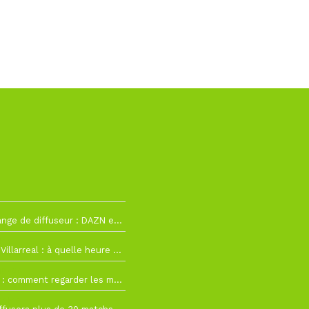
La Liga change de diffuseur : DAZN et Disney+ remplacent beIN Sports !
h19
RC Lens – Villarreal : à quelle heure et sur quelle chaîne voir la finale de la Como Cup ?
 19h57
Como Cup : comment regarder les matchs du RC Lens en direct ?
 19h16