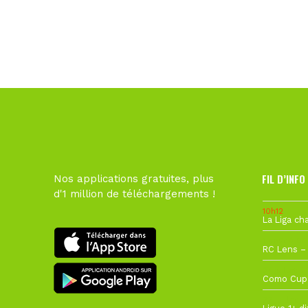
FIL D’INFO
Nos applications gratuites, plus
d'1 million de téléchargements !
10h12
1 août à 09
27 juillet à
22 juillet à