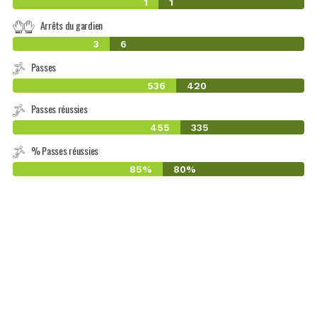
1
1
Arrêts du gardien
3
6
Passes
536
420
Passes réussies
455
335
% Passes réussies
85%
80%