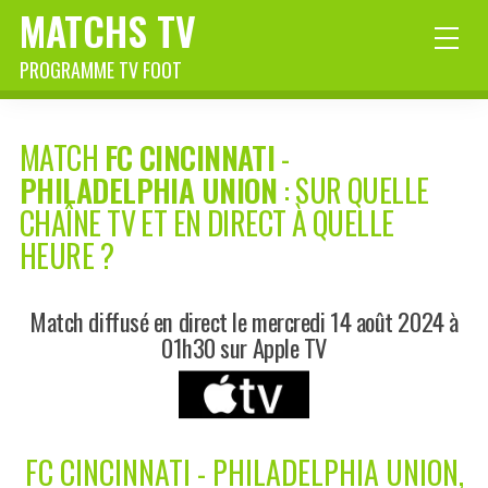
MATCHS TV
PROGRAMME TV FOOT
MATCH
FC CINCINNATI
-
PHILADELPHIA UNION
: SUR QUELLE
CHAÎNE TV ET EN DIRECT À QUELLE
HEURE ?
Match diffusé en direct le mercredi 14 août 2024 à
01h30 sur Apple TV
FC CINCINNATI - PHILADELPHIA UNION,