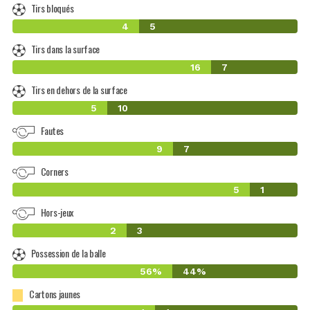
Tirs bloqués
4
5
Tirs dans la surface
16
7
Tirs en dehors de la surface
5
10
Fautes
9
7
Corners
5
1
Hors-jeux
2
3
Possession de la balle
56%
44%
Cartons jaunes