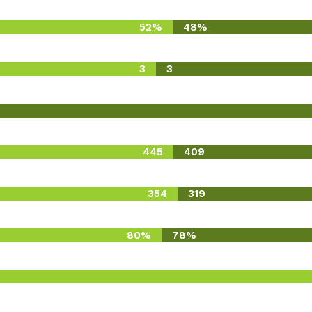
52%
48%
3
3
445
409
354
319
80%
78%