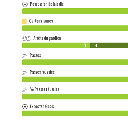
Possession de la balle
Cartons jaunes
Arrêts du gardien
1
4
Passes
Passes réussies
% Passes réussies
Expected Goals