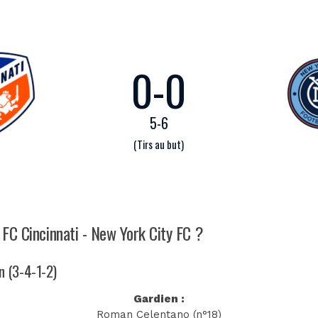
0
-
0
5
-
6
(Tirs au but)
 FC Cincinnati - New York City FC ?
an (3-4-1-2)
Gardien :
Roman Celentano (n°18)