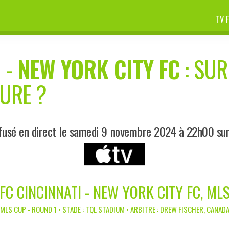
TV 
I
-
NEW YORK CITY FC
: SUR
EURE ?
fusé en direct le samedi 9 novembre 2024 à 22h00 su
FC CINCINNATI - NEW YORK CITY FC, ML
MLS CUP - ROUND 1 • STADE : TQL STADIUM • ARBITRE : DREW FISCHER, CANAD