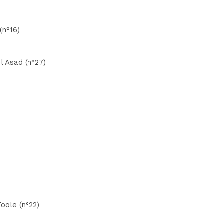
(n°16)
l Asad (n°27)
)
Toole (n°22)