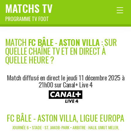
MATCHS TV
PROGRAMME TV FOOT
MATCH
FC BÂLE
-
ASTON VILLA
: SUR
QUELLE CHAÎNE TV ET EN DIRECT À
QUELLE HEURE ?
Match diffusé en direct le jeudi 11 décembre 2025 à
21h00 sur Canal+ Live 4
FC BÂLE - ASTON VILLA, LIGUE EUROPA
JOURNÉE 6 • STADE : ST. JAKOB-PARK • ARBITRE : HALIL UMUT MELER,