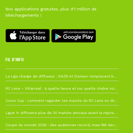
Nos applications gratuites, plus d'1 million de
téléchargements !
FIL D’INFO
6 août à 10h12
La Liga change de diffuseur : DAZN et Disney+ remplacent beIN Sports !
1 août à 09h19
RC Lens – Villarreal : à quelle heure et sur quelle chaîne voir la finale de la Como Cup ?
27 juillet à 19h57
Como Cup : comment regarder les matchs du RC Lens en direct ?
22 juillet à 19h16
Ligue 1+ diffusera plus de 30 matchs amicaux avant la reprise de la Ligue 1
22 juillet à 15h22
Coupe du monde 2026 : des audiences record, mais M6 devrait perdre très gros !