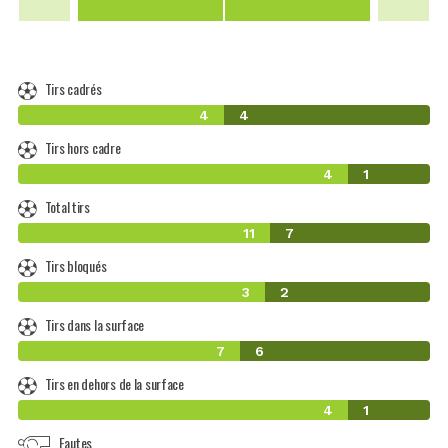
Tirs cadrés
4
4
Tirs hors cadre
4
1
Total tirs
11
7
Tirs bloqués
3
2
Tirs dans la surface
7
6
Tirs en dehors de la surface
4
1
Fautes