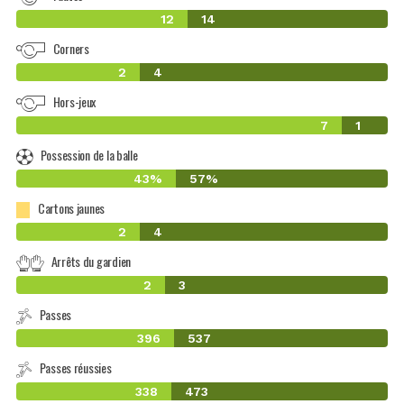
12
14
Corners
2
4
Hors-jeux
7
1
Possession de la balle
43%
57%
Cartons jaunes
2
4
Arrêts du gardien
2
3
Passes
396
537
Passes réussies
338
473