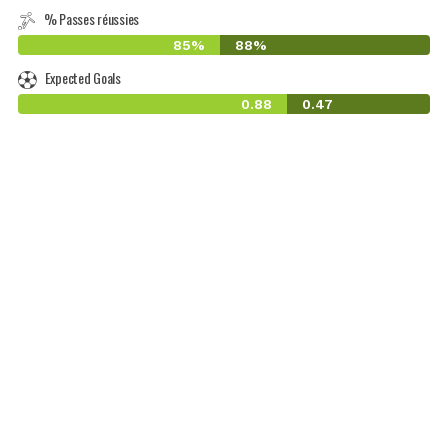
% Passes réussies
85%
88%
Expected Goals
0.88
0.47