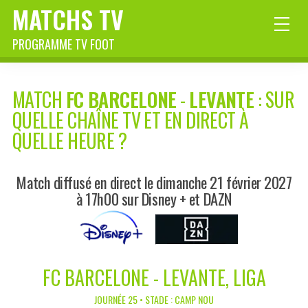
MATCHS TV
PROGRAMME TV FOOT
MATCH
FC BARCELONE
-
LEVANTE
: SUR
QUELLE CHAÎNE TV ET EN DIRECT À
QUELLE HEURE ?
Match diffusé en direct le dimanche 21 février 2027
à 17h00 sur Disney + et DAZN
FC BARCELONE - LEVANTE, LIGA
JOURNÉE 25 • STADE : CAMP NOU