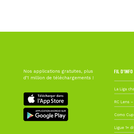
FIL D’INFO
Nos applications gratuites, plus
d'1 million de téléchargements !
6 août à 10
1 août à 09
27 juillet à
22 juillet à