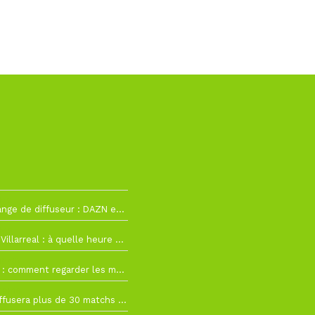
h12
La Liga change de diffuseur : DAZN et Disney+ remplacent beIN Sports !
h19
RC Lens – Villarreal : à quelle heure et sur quelle chaîne voir la finale de la Como Cup ?
 19h57
Como Cup : comment regarder les matchs du RC Lens en direct ?
 19h16
Ligue 1+ diffusera plus de 30 matchs amicaux avant la reprise de la Ligue 1