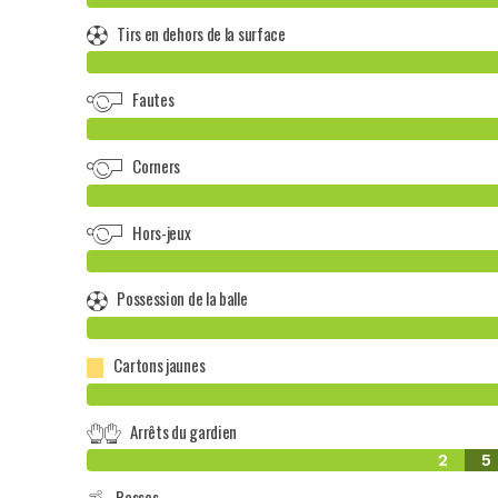
Tirs en dehors de la surface
Fautes
Corners
Hors-jeux
Possession de la balle
Cartons jaunes
Arrêts du gardien
2
5
Passes