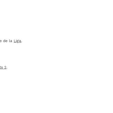
re de la
Liga
.
ts 2
.