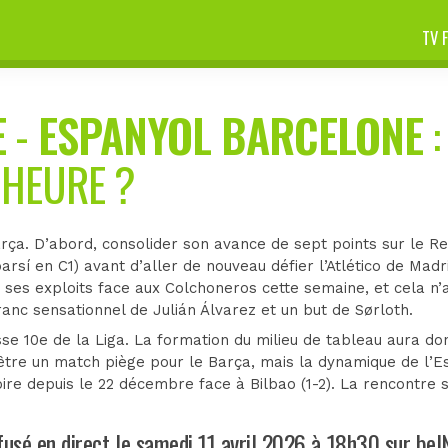
TV 
E
-
ESPANYOL BARCELONE
:
 HEURE ?
ça. D’abord, consolider son avance de sept points sur le Re
sí en C1) avant d’aller de nouveau défier l’Atlético de Mad
 ses exploits face aux Colchoneros cette semaine, et cela n
nc sensationnel de Julián Álvarez et un but de Sørloth.
sse 10e de la Liga. La formation du milieu de tableau aura don
 être un match piège pour le Barça, mais la dynamique de l’Es
oire depuis le 22 décembre face à Bilbao (1-2). La rencontre
fusé en direct le samedi 11 avril 2026 à 18h30 sur beI