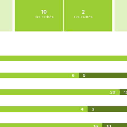
10
2
Tirs cadrés
Tirs cadrés
6
5
20
1
4
3
16
10