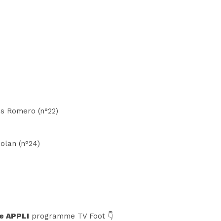
os Romero (n°22)
Dolan (n°24)
e APPLI
programme TV Foot 👇