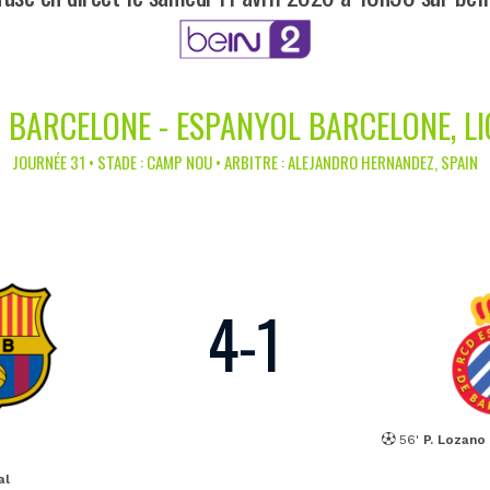
 BARCELONE - ESPANYOL BARCELONE, L
JOURNÉE 31 • STADE : CAMP NOU • ARBITRE : ALEJANDRO HERNANDEZ, SPAIN
4
-
1
56'
P. Lozano
al