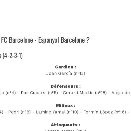
h FC Barcelone - Espanyol Barcelone ?
k (4-2-3-1)
Gardien :
Joan García (n°13)
Défenseurs :
o (n°4) - Pau Cubarsí (n°5) - Gerard Martín (n°18) - Alejandr
Milieux :
4) - Pedri (n°8) - Lamine Yamal (n°10) - Fermín López (n°16) -
Attaquants :