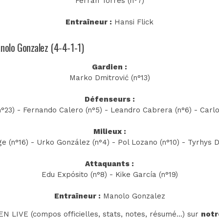
Ferran Torres (n°7)
Entraîneur :
Hansi Flick
anolo Gonzalez (4-4-1-1)
Gardien :
Marko Dmitrović (n°13)
Défenseurs :
(n°23) - Fernando Calero (n°5) - Leandro Cabrera (n°6) - Carl
Milieux :
e (n°16) - Urko González (n°4) - Pol Lozano (n°10) - Tyrhys 
Attaquants :
Edu Expósito (n°8) - Kike García (n°19)
Entraîneur :
Manolo Gonzalez
N LIVE (compos officielles, stats, notes, résumé...) sur
notr