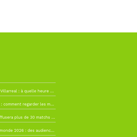
h19
RC Lens – Villarreal : à quelle heure et sur quelle chaîne voir la finale de la Como Cup ?
 19h57
Como Cup : comment regarder les matchs du RC Lens en direct ?
 19h16
Ligue 1+ diffusera plus de 30 matchs amicaux avant la reprise de la Ligue 1
 15h22
Coupe du monde 2026 : des audiences record, mais M6 devrait perdre très gros !