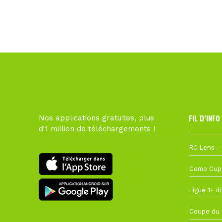
FIL D’INFO
Nos applications gratuites, plus
d'1 million de téléchargements !
1 août à 09
27 juillet à
22 juillet à
22 juillet à