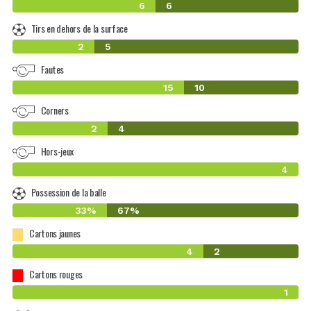
6
6
Tirs en dehors de la surface
2
5
Fautes
15
10
Corners
2
4
Hors-jeux
4
Possession de la balle
33%
67%
Cartons jaunes
4
2
Cartons rouges
1