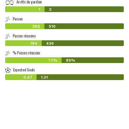
Arrêts du gardien
1
2
Passes
252
510
Passes réussies
194
436
% Passes réussies
77%
85%
Expected Goals
0.47
1.31