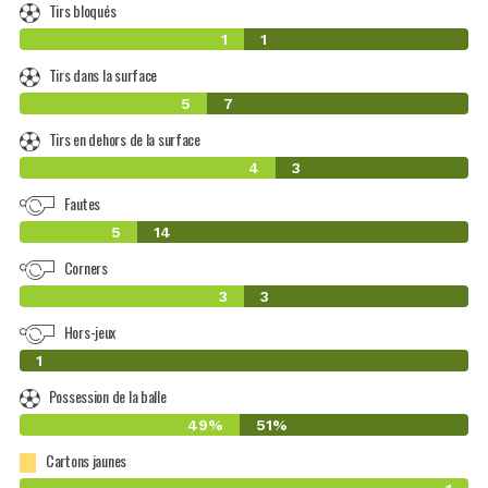
Tirs bloqués
1
1
Tirs dans la surface
5
7
Tirs en dehors de la surface
4
3
Fautes
5
14
Corners
3
3
Hors-jeux
0
1
Possession de la balle
49%
51%
Cartons jaunes