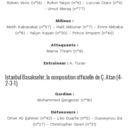
Rúben Vezo (n°14) - Robin Yalçın (n°6) - Luccas Claro (n°4)
- Umut Meraş (n°77)
Milieux :
Melih Kabasakal (n°57) - Halil Akbunar (n°7) - Emre Akbaba
(n°8) - Yalçın Kayan (n°30) - Prince Ampem (n°40)
Attaquants :
Mame Thiam (n°9)
Entraîneur :
A. Turan
Istanbul Basaksehir, la composition officielle de Ç. Atan (4-
2-3-1)
Gardien :
Muhammed Şengezer (n°16)
Défenseurs :
Ömer Ali Şahiner (n°42) - Léo Duarte (n°5) - Ousseynou Ba
(n°27) - Christopher Operi (n°21)