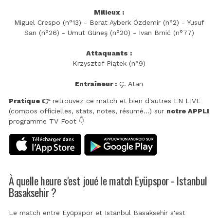
Milieux :
Miguel Crespo (n°13) - Berat Ayberk Özdemir (n°2) - Yusuf
Sarı (n°26) - Umut Güneş (n°20) - Ivan Brnić (n°77)
Attaquants :
Krzysztof Piątek (n°9)
Entraîneur :
Ç. Atan
Pratique 👉
retrouvez ce match et bien d'autres EN LIVE
(compos officielles, stats, notes, résumé...) sur
notre APPLI
programme TV Foot 👇
À quelle heure s'est joué le match Eyüpspor - Istanbul
Basaksehir ?
Le match entre Eyüpspor et Istanbul Basaksehir s'est