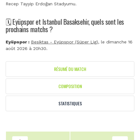
Recep Tayyip Erdoğan Stadyumu
.
🗓️ Eyüpspor et Istanbul Basaksehir, quels sont les
prochains matchs ?
Eyüpspor :
Besiktas - Eyüpspor (Süper Lig)
, le dimanche 16
août 2026 à 20h30.
RÉSUMÉ DU MATCH
COMPOSITION
STATISTIQUES