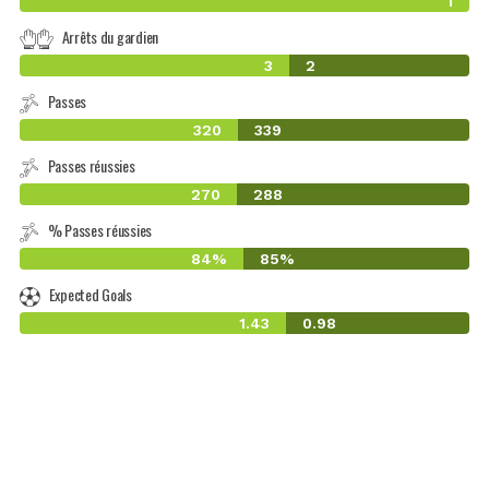
1
Arrêts du gardien
3
2
Passes
320
339
Passes réussies
270
288
% Passes réussies
84%
85%
Expected Goals
1.43
0.98