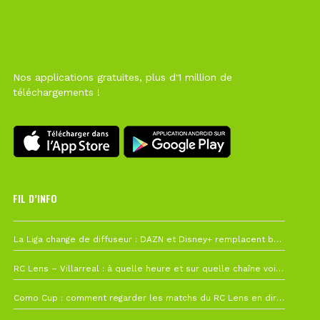
Nos applications gratuites, plus d'1 million de
téléchargements !
FIL D’INFO
6 août à 10h12
La Liga change de diffuseur : DAZN et Disney+ remplacent beIN Sports !
1 août à 09h19
RC Lens – Villarreal : à quelle heure et sur quelle chaîne voir la finale de la Como Cup ?
27 juillet à 19h57
Como Cup : comment regarder les matchs du RC Lens en direct ?
22 juillet à 19h16