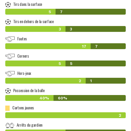
Tirs dans la surface
5
7
Tirs en dehors de la surface
3
3
Fautes
17
7
Corners
5
5
Hors-jeux
2
1
Possession de la balle
40%
60%
Cartons jaunes
2
Arrêts du gardien