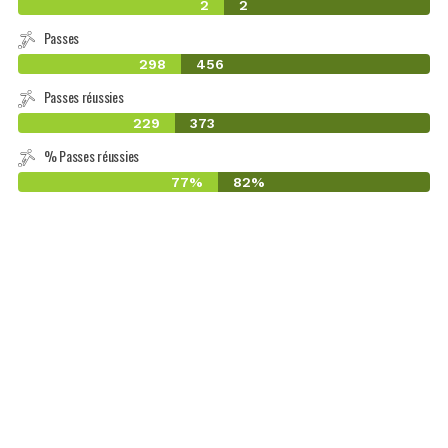
2
2
Passes
298
456
Passes réussies
229
373
% Passes réussies
77%
82%