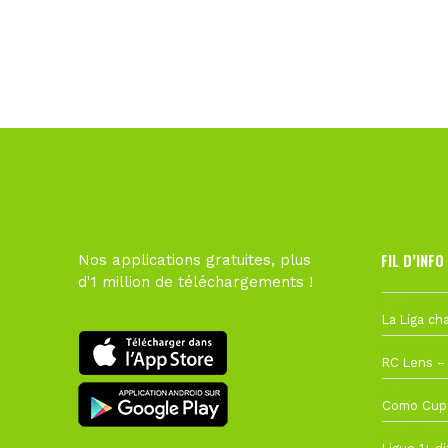
FIL D’INFO
Nos applications gratuites, plus
d'1 million de téléchargements !
Hier à 10h1
1 août à 09
27 juillet à
22 juillet à