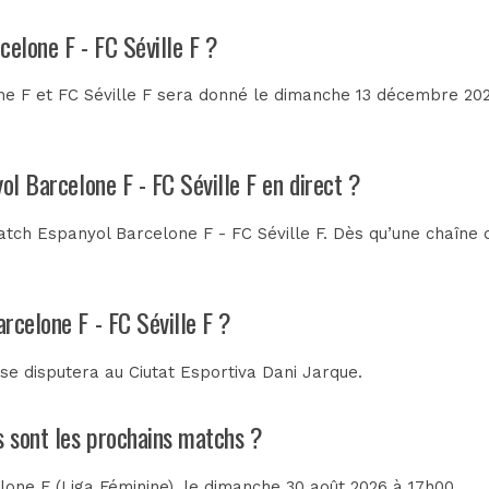
celone F - FC Séville F ?
e F et FC Séville F sera donné le dimanche 13 décembre 2026
ol Barcelone F - FC Séville F en direct ?
tch Espanyol Barcelone F - FC Séville F. Dès qu’une chaîne d
rcelone F - FC Séville F ?
 se disputera au
Ciutat Esportiva Dani Jarque
.
ls sont les prochains matchs ?
lone F (Liga Féminine)
, le dimanche 30 août 2026 à 17h00.