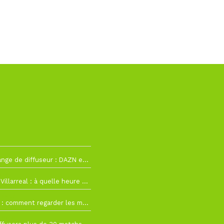
2
La Liga change de diffuseur : DAZN et Disney+ remplacent beIN Sports !
h19
RC Lens – Villarreal : à quelle heure et sur quelle chaîne voir la finale de la Como Cup ?
 19h57
Como Cup : comment regarder les matchs du RC Lens en direct ?
 19h16