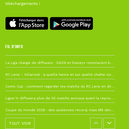
téléchargements !
FIL D’INFO
6 août à 10h12
La Liga change de diffuseur : DAZN et Disney+ remplacent beIN Sports !
1 août à 09h19
RC Lens – Villarreal : à quelle heure et sur quelle chaîne voir la finale de la Como Cup ?
27 juillet à 19h57
Como Cup : comment regarder les matchs du RC Lens en direct ?
22 juillet à 19h16
Ligue 1+ diffusera plus de 30 matchs amicaux avant la reprise de la Ligue 1
22 juillet à 15h22
Coupe du monde 2026 : des audiences record, mais M6 devrait perdre très gros !
TOUT VOIR