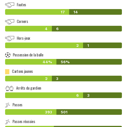
Fautes
17
14
Corners
4
6
Hors-jeux
2
1
Possession de la balle
44%
56%
Cartons jaunes
2
3
Arrêts du gardien
6
3
Passes
393
501
Passes réussies