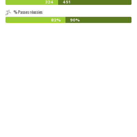
324
451
% Passes réussies
82%
90%