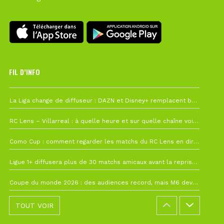
FIL D’INFO
6 août à 10h12
La Liga change de diffuseur : DAZN et Disney+ remplacent beIN Sports !
1 août à 09h19
RC Lens – Villarreal : à quelle heure et sur quelle chaîne voir la finale de la Como Cup ?
27 juillet à 19h57
Como Cup : comment regarder les matchs du RC Lens en direct ?
22 juillet à 19h16
Ligue 1+ diffusera plus de 30 matchs amicaux avant la reprise de la Ligue 1
22 juillet à 15h22
Coupe du monde 2026 : des audiences record, mais M6 devrait perdre très gros !
TOUT VOIR