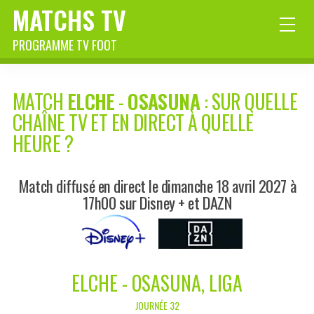
MATCHS TV
PROGRAMME TV FOOT
MATCH
ELCHE
-
OSASUNA
: SUR QUELLE
CHAÎNE TV ET EN DIRECT À QUELLE
HEURE ?
Match diffusé en direct le dimanche 18 avril 2027 à
17h00 sur Disney + et DAZN
ELCHE - OSASUNA, LIGA
JOURNÉE 32