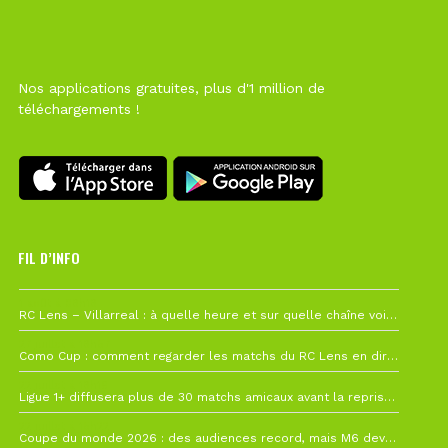
Nos applications gratuites, plus d'1 million de
téléchargements !
FIL D’INFO
1 août à 09h19
RC Lens – Villarreal : à quelle heure et sur quelle chaîne voir la finale de la Como Cup ?
27 juillet à 19h57
Como Cup : comment regarder les matchs du RC Lens en direct ?
22 juillet à 19h16
Ligue 1+ diffusera plus de 30 matchs amicaux avant la reprise de la Ligue 1
22 juillet à 15h22
Coupe du monde 2026 : des audiences record, mais M6 devrait perdre très gros !