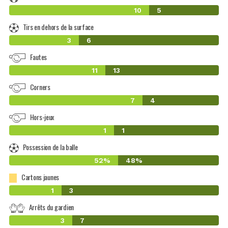
10
5
Tirs en dehors de la surface
3
6
Fautes
11
13
Corners
7
4
Hors-jeux
1
1
Possession de la balle
52%
48%
Cartons jaunes
1
3
Arrêts du gardien
3
7