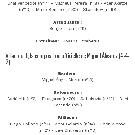
Unai Vencedor (n°14) - Matheus Pereira (n°8) - Ager Aketxe
(n°10) - Mario Soriano (n°30) - Stoichkov (n°19)
Attaquants :
Sergio León (n°11)
Entraîneur :
Joseba Etxeberria
Villarreal II, la composition officielle de Miguel Álvarez (4-4-
2)
Gardien :
Miguel Ángel Morro (n°13)
Défenseurs :
Adrià Alti (n°2) - Espigares (n°29) - S. Leković (n°12) - Dani
Tasende (n°3)
Milieux :
Diego Collado (n°7) - Aitor Gelardo (n°14) - Rodri Alonso
(n°21) - Javi Ontiveros (n°10)