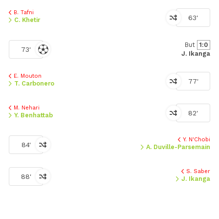
B. Tafni
63'
C. Khetir
But
1:0
73'
J. Ikanga
E. Mouton
77'
T. Carbonero
M. Nehari
82'
Y. Benhattab
Y. N'Chobi
84'
A. Duville-Parsemain
S. Saber
88'
J. Ikanga