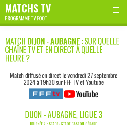
MATCHS TV
PROGRAMME TV FOOT
MATCH
DIJON
-
AUBAGNE
: SUR QUELLE
CHAÎNE TV ET EN DIRECT À QUELLE
HEURE ?
Match diffusé en direct le vendredi 27 septembre
2024 à 19h30 sur FFF TV et Youtube
DIJON - AUBAGNE, LIGUE 3
JOURNÉE 7 • STADE : STADE GASTON-GÉRARD