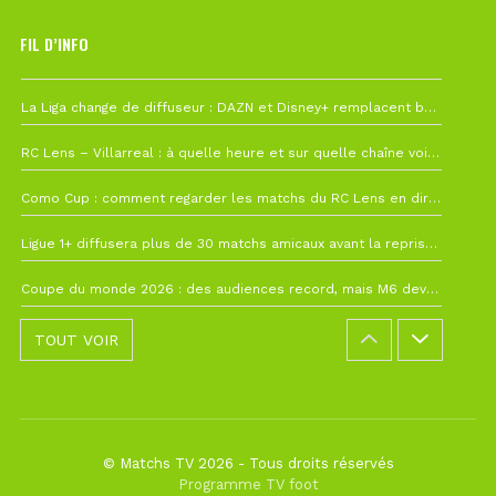
FIL D’INFO
6 août à 10h12
La Liga change de diffuseur : DAZN et Disney+ remplacent beIN Sports !
1 août à 09h19
RC Lens – Villarreal : à quelle heure et sur quelle chaîne voir la finale de la Como Cup ?
27 juillet à 19h57
Como Cup : comment regarder les matchs du RC Lens en direct ?
22 juillet à 19h16
Ligue 1+ diffusera plus de 30 matchs amicaux avant la reprise de la Ligue 1
22 juillet à 15h22
Coupe du monde 2026 : des audiences record, mais M6 devrait perdre très gros !
TOUT VOIR
© Matchs TV 2026 - Tous droits réservés
Programme TV foot