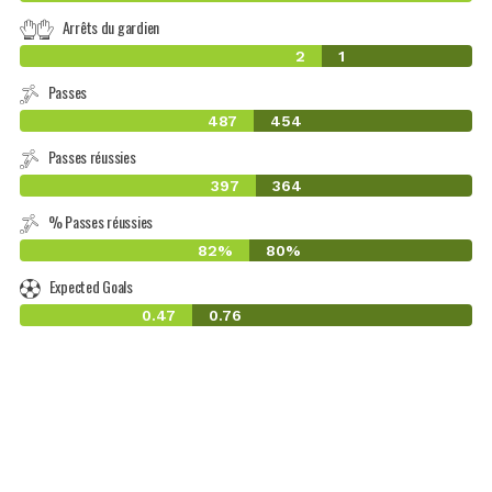
Arrêts du gardien
2
1
Passes
487
454
Passes réussies
397
364
% Passes réussies
82%
80%
Expected Goals
0.47
0.76