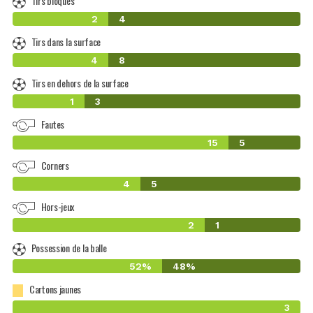
Tirs bloqués
2
4
Tirs dans la surface
4
8
Tirs en dehors de la surface
1
3
Fautes
15
5
Corners
4
5
Hors-jeux
2
1
Possession de la balle
52%
48%
Cartons jaunes
3