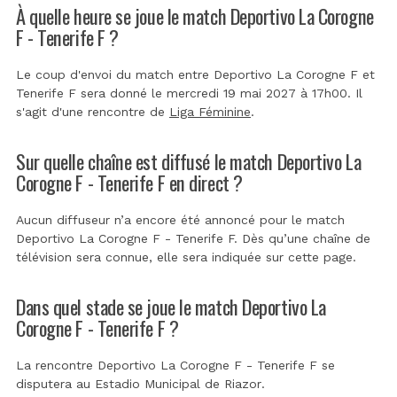
À quelle heure se joue le match Deportivo La Corogne
F - Tenerife F ?
Le coup d'envoi du match entre Deportivo La Corogne F et
Tenerife F sera donné le mercredi 19 mai 2027 à 17h00. Il
s'agit d'une rencontre de
Liga Féminine
.
Sur quelle chaîne est diffusé le match Deportivo La
Corogne F - Tenerife F en direct ?
Aucun diffuseur n’a encore été annoncé pour le match
Deportivo La Corogne F - Tenerife F. Dès qu’une chaîne de
télévision sera connue, elle sera indiquée sur cette page.
Dans quel stade se joue le match Deportivo La
Corogne F - Tenerife F ?
La rencontre Deportivo La Corogne F - Tenerife F se
disputera au
Estadio Municipal de Riazor
.