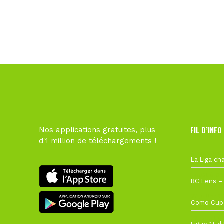
FIL D’INFO
Nos applications gratuites, plus
d'1 million de téléchargements !
6 août à 10
1 août à 09
27 juillet à
22 juillet à