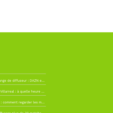
h12
La Liga change de diffuseur : DAZN et Disney+ remplacent beIN Sports !
h19
RC Lens – Villarreal : à quelle heure et sur quelle chaîne voir la finale de la Como Cup ?
 19h57
Como Cup : comment regarder les matchs du RC Lens en direct ?
 19h16