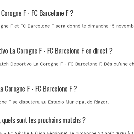
a Corogne F - FC Barcelone F ?
gne F et FC Barcelone F sera donné le dimanche 15 novembre
tivo La Corogne F - FC Barcelone F en direct ?
tch Deportivo La Corogne F - FC Barcelone F. Dès qu’une cha
La Corogne F - FC Barcelone F ?
one F se disputera au
Estadio Municipal de Riazor
.
, quels sont les prochains matchs ?
 - FC Séville F (Liga Féminine)
, le dimanche 30 août 2026 à 