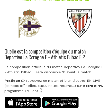
Quelle est la composition d'équipe du match
Deportivo La Corogne F - Athletic Bilbao F ?
La composition officielle du match Deportivo La Corogne F
- Athletic Bilbao F sera disponible 1h avant le match.
Pratique 👉
retrouvez ce match et bien d'autres EN LIVE
(compos officielles, stats, notes, résumé...) sur
notre APPLI
programme TV Foot 👇