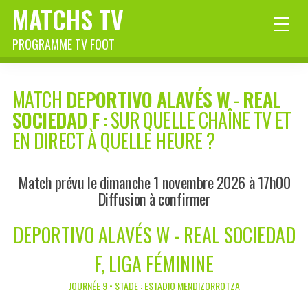
MATCHS TV
PROGRAMME TV FOOT
MATCH
DEPORTIVO ALAVÉS W
-
REAL
SOCIEDAD F
: SUR QUELLE CHAÎNE TV ET
EN DIRECT À QUELLE HEURE ?
Match prévu le dimanche 1 novembre 2026 à 17h00
Diffusion à confirmer
DEPORTIVO ALAVÉS W - REAL SOCIEDAD
F, LIGA FÉMININE
JOURNÉE 9 • STADE : ESTADIO MENDIZORROTZA