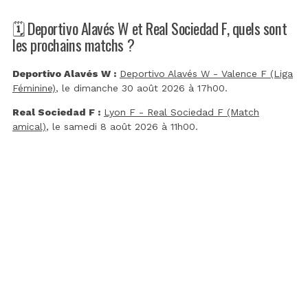
🗓️ Deportivo Alavés W et Real Sociedad F, quels sont
les prochains matchs ?
Deportivo Alavés W :
Deportivo Alavés W - Valence F (Liga
Féminine)
, le dimanche 30 août 2026 à 17h00.
Real Sociedad F :
Lyon F - Real Sociedad F (Match
amical)
, le samedi 8 août 2026 à 11h00.