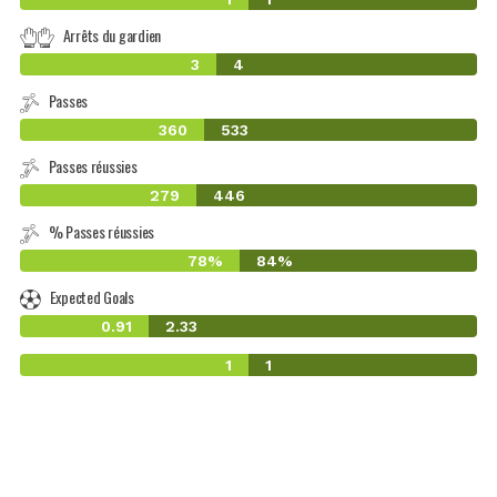
Arrêts du gardien
3
4
Passes
360
533
Passes réussies
279
446
% Passes réussies
78%
84%
Expected Goals
0.91
2.33
1
1