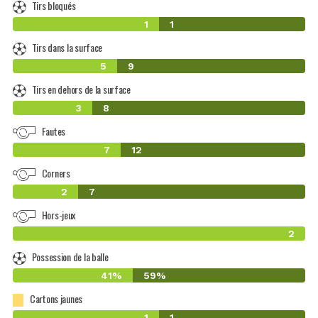
Tirs bloqués
1
1
Tirs dans la surface
5
9
Tirs en dehors de la surface
3
8
Fautes
7
12
Corners
2
7
Hors-jeux
2
Possession de la balle
41%
59%
Cartons jaunes
1
1