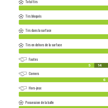
Total tirs
Tirs bloqués
Tirs dans la surface
Tirs en dehors de la surface
Fautes
5
14
Corners
6
Hors-jeux
Possession de la balle