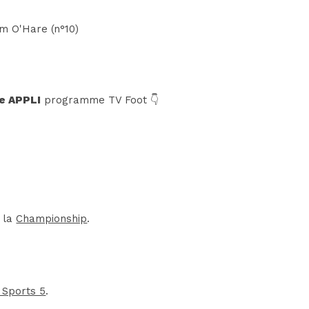
um O'Hare (n°10)
e APPLI
programme TV Foot 👇
e la
Championship
.
 Sports 5
.