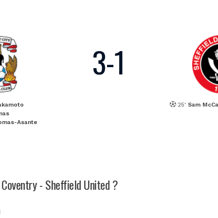
3
-
1
Sakamoto
25'
Sam McCa
mas
omas-Asante
 Coventry - Sheffield United ?
)