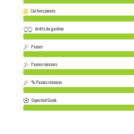
Cartons jaunes
Arrêts du gardien
Passes
Passes réussies
% Passes réussies
Expected Goals