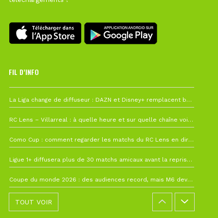
FIL D’INFO
6 août à 10h12
La Liga change de diffuseur : DAZN et Disney+ remplacent beIN Sports !
1 août à 09h19
RC Lens – Villarreal : à quelle heure et sur quelle chaîne voir la finale de la Como Cup ?
27 juillet à 19h57
Como Cup : comment regarder les matchs du RC Lens en direct ?
22 juillet à 19h16
Ligue 1+ diffusera plus de 30 matchs amicaux avant la reprise de la Ligue 1
22 juillet à 15h22
Coupe du monde 2026 : des audiences record, mais M6 devrait perdre très gros !
TOUT VOIR