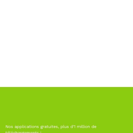
Nos applications gratuites, plus d'1 million de
téléchargements !