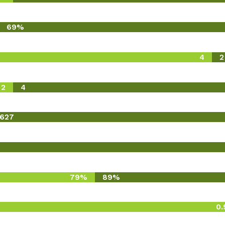
69%
4
2
2
4
627
79%
89%
0.