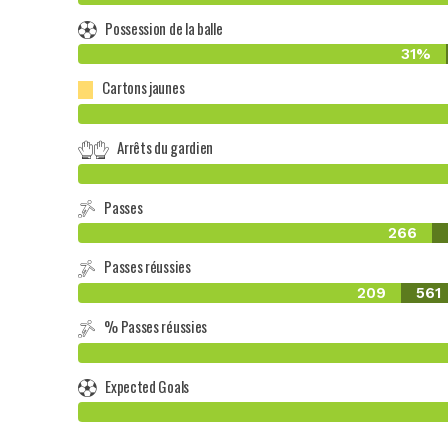
Possession de la balle
31%
Cartons jaunes
Arrêts du gardien
Passes
266
Passes réussies
209
561
% Passes réussies
Expected Goals