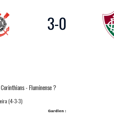
3
-
0
 Corinthians - Fluminense ?
veira (4-3-3)
Gardien :