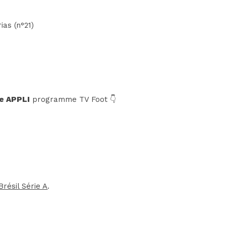
ias (n°21)
e APPLI
programme TV Foot 👇
Brésil Série A
.