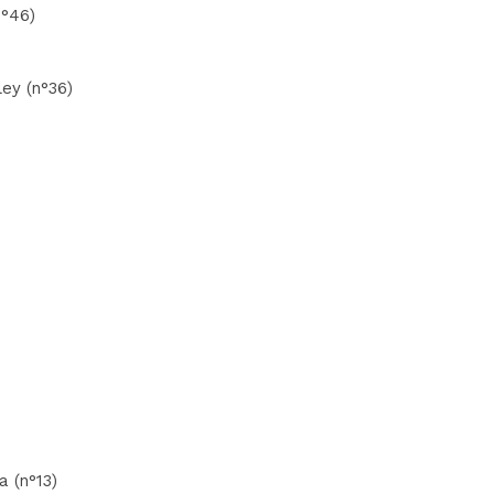
n°46)
ley (n°36)
a (n°13)