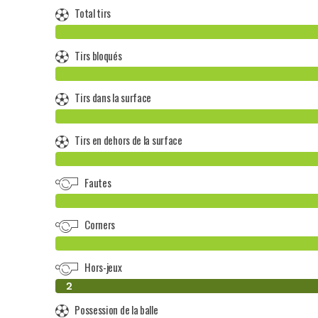
Total tirs
Tirs bloqués
Tirs dans la surface
Tirs en dehors de la surface
Fautes
Corners
Hors-jeux
0
2
Possession de la balle