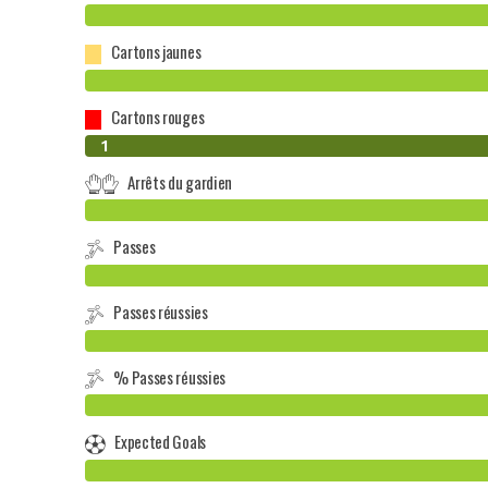
Cartons jaunes
Cartons rouges
0
1
Arrêts du gardien
Passes
Passes réussies
% Passes réussies
Expected Goals