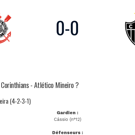
0
-
0
 Corinthians - Atlético Mineiro ?
veira (4-2-3-1)
Gardien :
Cássio (n°12)
Défenseurs :