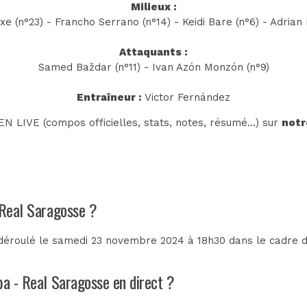
Milieux :
e (n°23) - Francho Serrano (n°14) - Keidi Bare (n°6) - Adrian 
Attaquants :
Samed Baždar (n°11) - Ivan Azón Monzón (n°9)
Entraîneur :
Victor Fernández
N LIVE (compos officielles, stats, notes, résumé...) sur
notr
 Real Saragosse ?
déroulé le samedi 23 novembre 2024 à 18h30 dans le cadre 
ba - Real Saragosse en direct ?