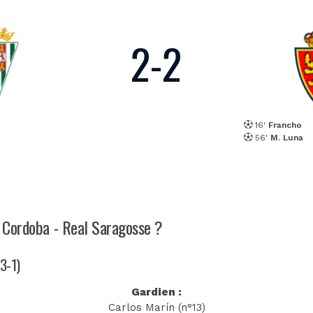
2
-
2
16'
Francho
56'
M. Luna
h Cordoba - Real Saragosse ?
-3-1)
Gardien :
Carlos Marín (n°13)