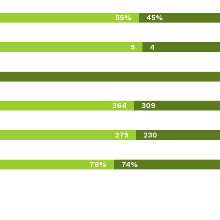
55%
45%
5
4
364
309
275
230
76%
74%