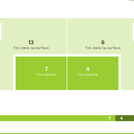
13
6
Tirs dans la surface
Tirs dans la surface
7
4
Tirs cadrés
Tirs cadrés
7
4