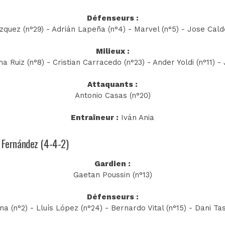
Défenseurs :
zquez (n°29) - Adrián Lapeña (n°4) - Marvel (n°5) - Jose Cald
Milieux :
a Ruiz (n°8) - Cristian Carracedo (n°23) - Ander Yoldi (n°11) 
Attaquants :
Antonio Casas (n°20)
Entraîneur :
Iván Ania
r Fernández (4-4-2)
Gardien :
Gaetan Poussin (n°13)
Défenseurs :
a (n°2) - Lluís López (n°24) - Bernardo Vital (n°15) - Dani Ta