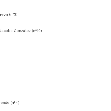
erón (n°3)
- Jacobo González (n°10)
sende (n°4)