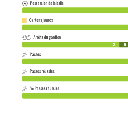
Possession de la balle
Cartons jaunes
Arrêts du gardien
2
5
Passes
Passes réussies
% Passes réussies