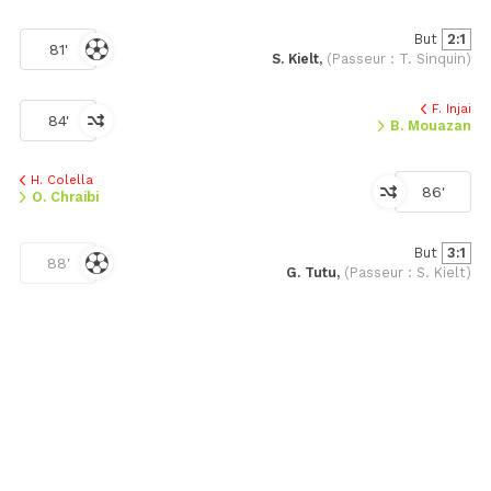
But
2:1
81'
S. Kielt,
(Passeur : T. Sinquin)
F. Injai
84'
B. Mouazan
H. Colella
86'
O. Chraibi
But
3:1
88'
G. Tutu,
(Passeur : S. Kielt)