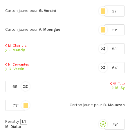
Carton jaune pour
G. Versini
37'
Carton jaune pour
A. Mbengue
51'
M. Clairicia
53'
F. Mendy
N. Cervantes
64'
G. Versini
G. Tutu
65'
M. Sy
Carton jaune pour
B. Mouazan
77'
Penalty
1:1
78'
M. Diallo