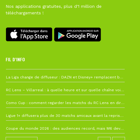
Nos applications gratuites, plus d'1 million de
téléchargements !
FIL D’INFO
6 août à 10h12
La Liga change de diffuseur : DAZN et Disney+ remplacent beIN Sports !
1 août à 09h19
RC Lens – Villarreal : à quelle heure et sur quelle chaîne voir la finale de la Como Cup ?
27 juillet à 19h57
Como Cup : comment regarder les matchs du RC Lens en direct ?
22 juillet à 19h16
Ligue 1+ diffusera plus de 30 matchs amicaux avant la reprise de la Ligue 1
22 juillet à 15h22
Coupe du monde 2026 : des audiences record, mais M6 devrait perdre très gros !