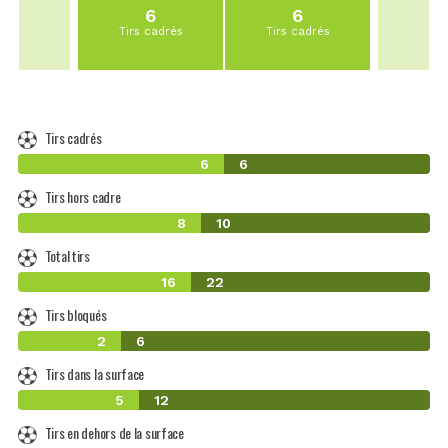
6
6
Tirs cadrés
Tirs cadrés
Tirs cadrés
6
6
Tirs hors cadre
8
10
Total tirs
16
22
Tirs bloqués
2
6
Tirs dans la surface
5
12
Tirs en dehors de la surface