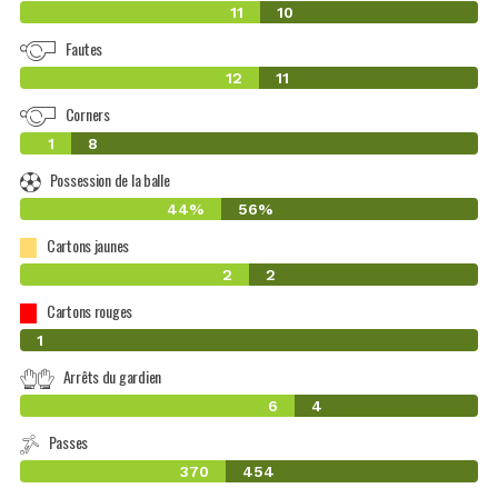
11
10
Fautes
12
11
Corners
1
8
Possession de la balle
44%
56%
Cartons jaunes
2
2
Cartons rouges
0
1
Arrêts du gardien
6
4
Passes
370
454