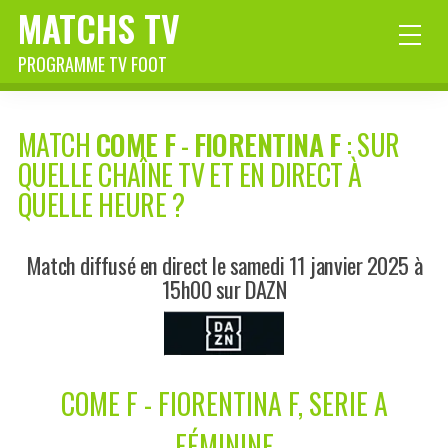
MATCHS TV
PROGRAMME TV FOOT
MATCH
COME F
-
FIORENTINA F
: SUR
QUELLE CHAÎNE TV ET EN DIRECT À
QUELLE HEURE ?
Match diffusé en direct le samedi 11 janvier 2025 à
15h00 sur DAZN
COME F - FIORENTINA F, SERIE A
FÉMININE