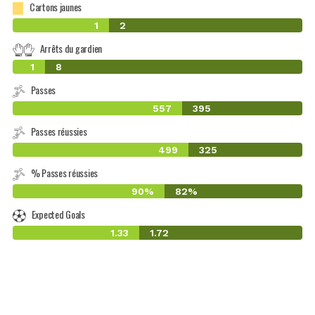
Cartons jaunes
1
2
Arrêts du gardien
1
8
Passes
557
395
Passes réussies
499
325
% Passes réussies
90%
82%
Expected Goals
1.33
1.72