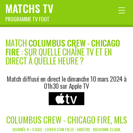
MATCHS TV
PROGRAMME TV FOOT
MATCH
COLUMBUS CREW
-
CHICAGO
FIRE
: SUR QUELLE CHAÎNE TV ET EN
DIRECT À QUELLE HEURE ?
Match diffusé en direct le dimanche 10 mars 2024 à
01h30 sur Apple TV
COLUMBUS CREW - CHICAGO FIRE, MLS
JOURNÉE 4 • STADE : LOWER.COM FIELD • ARBITRE : RICHONNE CLARK,