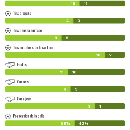
18
11
Tirs bloqués
4
3
Tirs dans la surface
8
9
Tirs en dehors de la surface
10
2
Fautes
11
10
Corners
6
5
Hors-jeux
3
1
Possession de la balle
58%
42%