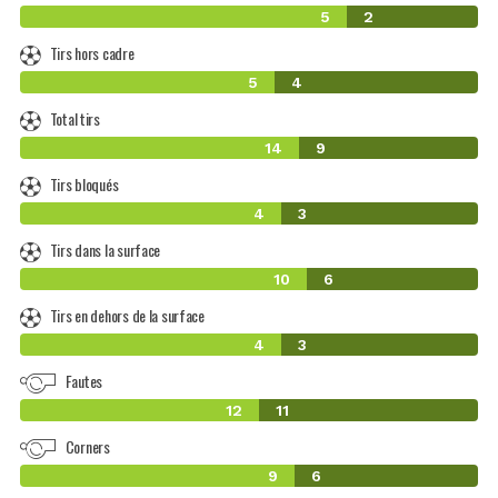
5
2
Tirs hors cadre
5
4
Total tirs
14
9
Tirs bloqués
4
3
Tirs dans la surface
10
6
Tirs en dehors de la surface
4
3
Fautes
12
11
Corners
9
6