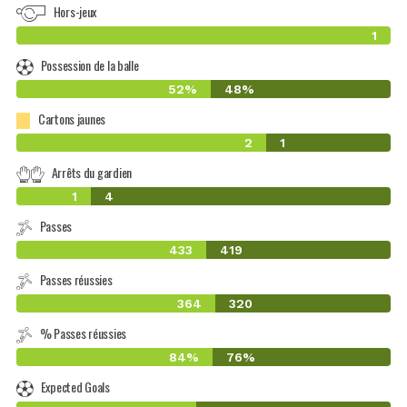
Hors-jeux
1
Possession de la balle
52%
48%
Cartons jaunes
2
1
Arrêts du gardien
1
4
Passes
433
419
Passes réussies
364
320
% Passes réussies
84%
76%
Expected Goals