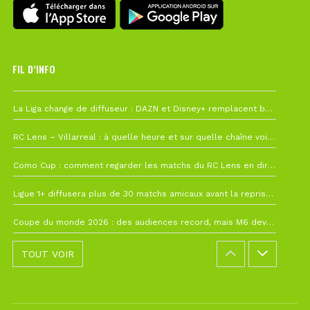
FIL D’INFO
6 août à 10h12
La Liga change de diffuseur : DAZN et Disney+ remplacent beIN Sports !
1 août à 09h19
RC Lens – Villarreal : à quelle heure et sur quelle chaîne voir la finale de la Como Cup ?
27 juillet à 19h57
Como Cup : comment regarder les matchs du RC Lens en direct ?
22 juillet à 19h16
Ligue 1+ diffusera plus de 30 matchs amicaux avant la reprise de la Ligue 1
22 juillet à 15h22
Coupe du monde 2026 : des audiences record, mais M6 devrait perdre très gros !
TOUT VOIR